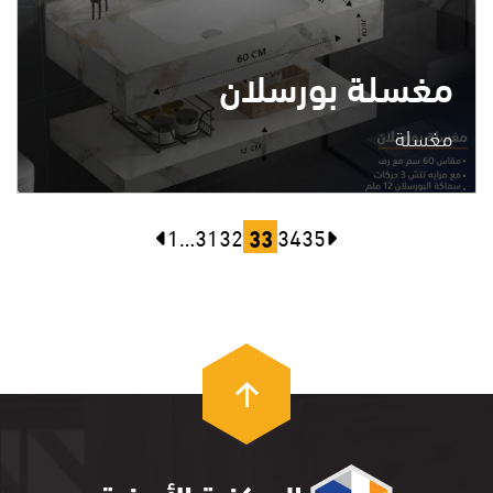
مغسلة بورسلان
مغسلة
1
…
31
32
33
34
35